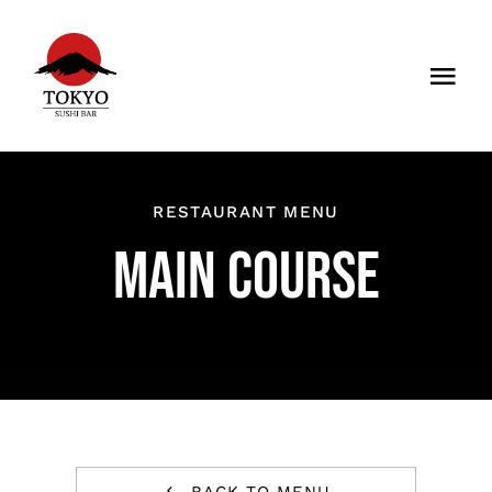
Skip
to
Togg
content
Navi
SPEISEKARTE
GALERIE
RESTAURANT MENU
MAIN COURSE
DATENSCHUTZERKLÄRUNG
IMPRESSUM