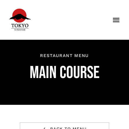
Skip
to
Togg
content
Navi
SPEISEKARTE
GALERIE
RESTAURANT MENU
MAIN COURSE
DATENSCHUTZERKLÄRUNG
IMPRESSUM