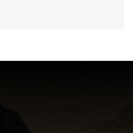
Old Fashioned
DRINK & COCKTAIL