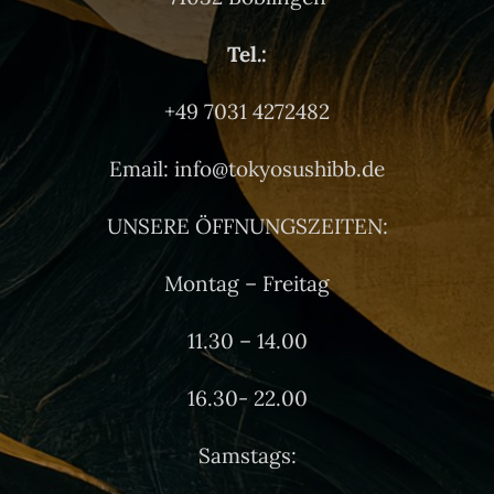
Tel.:
+49 7031 4272482
Email: info@tokyosushibb.de
UNSERE ÖFFNUNGSZEITEN:
Montag – Freitag
11.30 – 14.00
16.30- 22.00
Samstags: